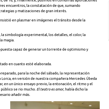
s, de 16, y, finalmente, pusimos en común las aportaciones
iores encuentros, la constatación de que, sumando
trategias y matizaciones de gran interés.
nsistió en plasmar en imágenes el tránsito desde la
la simbología experimental, los detalles, el color, la
 la magia.
puesta capaz de generar un torrente de optimismo y
ratado en cuanto esté elaborada.
preparado, para la noche del sábado, la representación
a Lorca, en versión de nuestra compañera Mercedes Úbeda
ar, en un único ensayo previo, la entonación, el ritmo y el
El público se rio mucho.
El teatro es amor
, había dicho la
cesario añadir más.