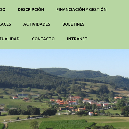
CIO
DESCRIPCIÓN
FINANCIACIÓN Y GESTIÓN
LACES
ACTIVIDADES
BOLETINES
TUALIDAD
CONTACTO
INTRANET
Proceso de reflexión estratégica y organizativa. Momento 2. Avila 21-22 sept.2019